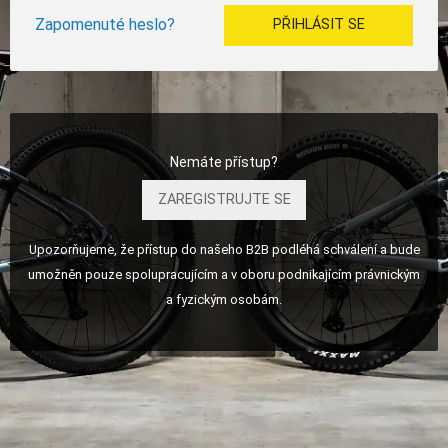
Zapomenuté heslo?
PŘIHLÁSIT SE
Nemáte přístup?
ZAREGISTRUJTE SE
Upozorňujeme, že přístup do našeho B2B podléhá schválení a bude
umožněn pouze spolupracujícím a v oboru podnikajícím právnickým
a fyzickým osobám.